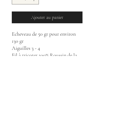
Ajouter au panier
Echeveau de 50 gr pour environ
130 gr
Aiguilles 3 - 4
Fil à tricoter 100% Roussin de la
Hague
Laine lavée et filée à la Filature de
Niaux en Ariège
Teinture végétale par Myrobolan à
Felletin en Creuse