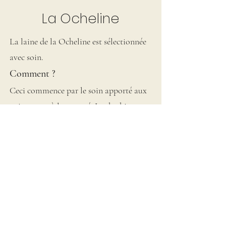
La Ocheline
La laine de la Ocheline est sélectionnée
avec soin
.
Comment ?
Ceci commence par le soin apporté aux
animaux et à leur santé. Les brebis
passent les saisons dans des prés où elles
trouvent : de l'herbe, de l'ombre grâce
aux haies et aux arbres, de l'eau
directement au ruisseau.
Ensuite le jour de la tonte, est un
moment important, dans un cadre
aménagé, le tondeur tond la brebis et sa