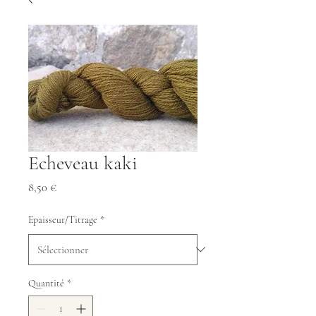
Echeveau kaki
Prix
8,50 €
Epaisseur/Titrage
*
Quantité
*