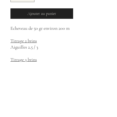
Ajouter au panier
Echeveau de 50 gr environ 200 m
Titrage 2 brins
Aiguilles 2,5 / 3
Titrage 3 brins
Aiguilles 3,5 / 4
Mélange de laine Roussin de la
Hague et Bleu du Maine
Lavage : Saugues 43170
Filage : Filature Terrade - Felletin
23500