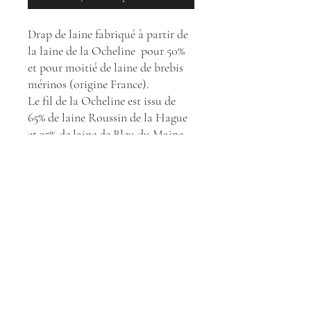
Drap de laine fabriqué à partir de
la laine de la Ocheline pour 50%
et pour moitié de laine de brebis
mérinos (origine France).
Le fil de la Ocheline est issu de
65% de laine Roussin de la Hague
et 35% de laine de Bleu du Maine
Laine lavée en Haute Loire, filée
et teintée en Creuse, et tissée à
Castres par Origines Tissages
Laize de 140 cm (vendu au mètre)
Grammage : 545 g par mètre
linéaire